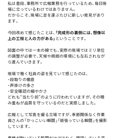
私は普段、事務所で広報業務を行っているため、毎日現
場に立っているわけではありません。
だからこそ、現場に足を運ぶたびに新しい発見があり
ます。
今回改めて感じたことは、
「完成形の裏側には、想像以
上の工程と人の力がある」
ということです。
図面の中では一本の線でも、実際の現場ではミリ単位
の調整が必要で、天候や周囲の環境にも左右されなが
ら進んでいきます。
現場で働く社員の姿を見ていて感じたのは、
・段取りの徹底
・声掛けの多さ
・安全確認の細やかさ
どれも“当たり前”のように行われていますが、その積
み重ねが品質を守っているのだと実感しました。
広報として写真を撮る立場ですが、季節関係なく作業
員さんの「かっこいい瞬間」「頑張っている瞬間」を撮影
しています。
重機が動いている瞬間だけではなく、確認している姿、