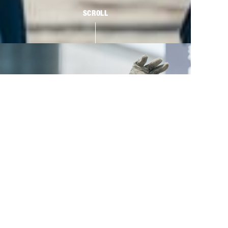
SCROLL
RECRUIT
未経験者、
積極採用中！
1957年に前身となる会社を
設立してから、65年。
稲田建設は社員一丸となって、
地域のインフラを築いてきました。
誠実に仕事に向き合ってきたこと
で、多くのお仕事をいただき、
会社の業績は安定期に入りました。